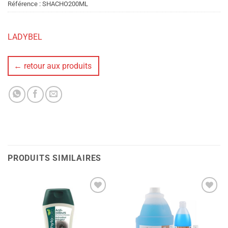
Référence :
SHACHO200ML
LADYBEL
← retour aux produits
PRODUITS SIMILAIRES
Ajouter
Ajouter
à la liste
à la liste
de
de
souhaits
souhaits