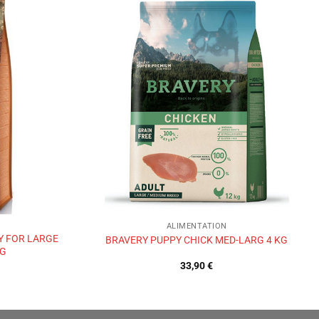
Ajouter
Ajouter
à la liste
à la liste
de
de
souhaits
souhaits
ALIMENTATION
Y FOR LARGE
BRAVERY PUPPY CHICK MED-LARG 4 KG
KG
33,90
€