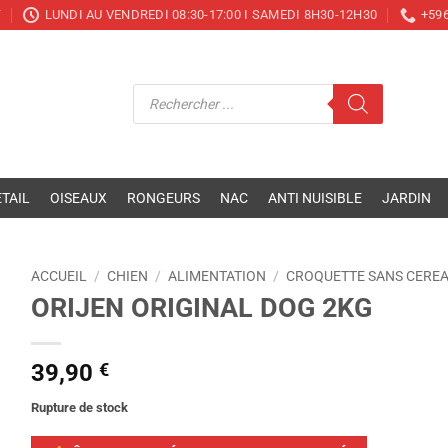
T
LUNDI AU VENDREDI 08:30-17:00 I SAMEDI 8H30-12H30
+596
Recherche
de
produits
TAIL
OISEAUX
RONGEURS
NAC
ANTI NUISIBLE
JARDIN
ACCUEIL
/
CHIEN
/
ALIMENTATION
/
CROQUETTE SANS CERE
ORIJEN ORIGINAL DOG 2KG
39,90
€
Rupture de stock