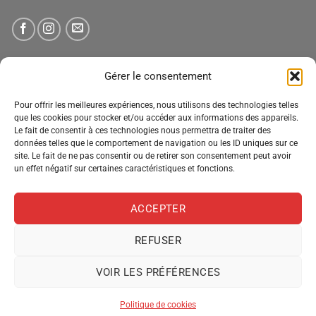
NEWSLETTER
Gérer le consentement
Pour offrir les meilleures expériences, nous utilisons des technologies telles
Tenez-vous informé des nouveautés, des offres spéciales
que les cookies pour stocker et/ou accéder aux informations des appareils.
et des remises.
Le fait de consentir à ces technologies nous permettra de traiter des
données telles que le comportement de navigation ou les ID uniques sur ce
site. Le fait de ne pas consentir ou de retirer son consentement peut avoir
un effet négatif sur certaines caractéristiques et fonctions.
ACCEPTER
REFUSER
VOIR LES PRÉFÉRENCES
MENTIONS LÉGALES
CONDITIONS GÉNÉRALES DE VENTE
POLITIQUE DE CONFIDENTIALITÉ
POLITIQUE DE COOKIES
Politique de cookies
Copyright 2026 ©
Pro Distribution