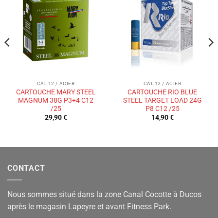
Ajouter
Ajouter
à la liste
à la liste
de
de
souhaits
souhaits
CAL 12 / ACIER
CAL 12 / ACIER
CARTOUCHE MARY STEEL
CARTOUCHE RIO BLUE
MAGNUM 38G P3+4 C12
STEEL TARGET LOAD 24G
/25
P8 C12 /25
29,90
€
14,90
€
CONTACT
Nous sommes situé dans la zone Canal Cocotte à Ducos
après le magasin Lapeyre et avant Fitness Park.