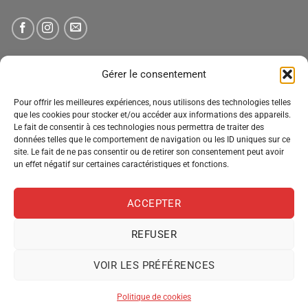
NEWSLETTER
Gérer le consentement
Pour offrir les meilleures expériences, nous utilisons des technologies telles
Tenez-vous informé des nouveautés, des offres spéciales
que les cookies pour stocker et/ou accéder aux informations des appareils.
et des remises.
Le fait de consentir à ces technologies nous permettra de traiter des
données telles que le comportement de navigation ou les ID uniques sur ce
site. Le fait de ne pas consentir ou de retirer son consentement peut avoir
un effet négatif sur certaines caractéristiques et fonctions.
ACCEPTER
REFUSER
VOIR LES PRÉFÉRENCES
MENTIONS LÉGALES
CONDITIONS GÉNÉRALES DE VENTE
POLITIQUE DE CONFIDENTIALITÉ
POLITIQUE DE COOKIES
Politique de cookies
Copyright 2026 ©
Pro Distribution