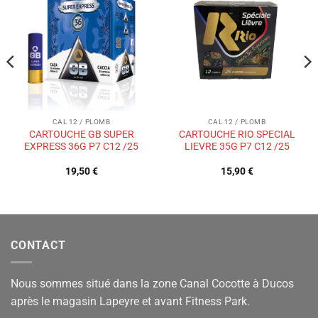
Ajouter
Ajouter
à la liste
à la liste
de
de
souhaits
souhaits
CAL 12 / PLOMB
CAL 12 / PLOMB
CARTOUCHE GB SUPER
CARTOUCHE RIO SPECIAL
EXPRESS 36G P7 C12 /25
LIEVRE 35G P7 C12 /25
19,50
€
15,90
€
CONTACT
Nous sommes situé dans la zone Canal Cocotte à Ducos
après le magasin Lapeyre et avant Fitness Park.