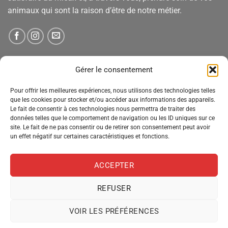
animaux qui sont la raison d’être de notre métier.
NEWSLETTER
Gérer le consentement
Pour offrir les meilleures expériences, nous utilisons des technologies telles
Tenez-vous informé des nouveautés, des offres spéciales
que les cookies pour stocker et/ou accéder aux informations des appareils.
Le fait de consentir à ces technologies nous permettra de traiter des
et des remises.
données telles que le comportement de navigation ou les ID uniques sur ce
site. Le fait de ne pas consentir ou de retirer son consentement peut avoir
un effet négatif sur certaines caractéristiques et fonctions.
ACCEPTER
REFUSER
VOIR LES PRÉFÉRENCES
MENTIONS LÉGALES
CONDITIONS GÉNÉRALES DE VENTE
POLITIQUE DE CONFIDENTIALITÉ
POLITIQUE DE COOKIES