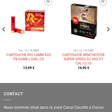
Ajouter
Ajouter
à la liste
à la liste
de
de
souhaits
souhaits
CAL 12 / PLOMB
CAL 12 / PLOMB
CARTOUCHE RIO 14MM 32G
CARTOUCHE WINCHESTER
P8 GAME LOAD /25
SUPER SPEED G2 36G P7
CAL12/10
13,99
€
16,90
€
CONTACT
Nous sommes situé dans la zone Canal Cocotte à Ducos