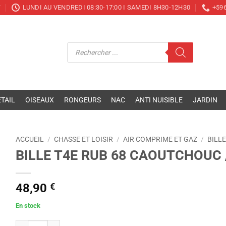
T
LUNDI AU VENDREDI 08:30-17:00 I SAMEDI 8H30-12H30
+596
Recherche
de
produits
TAIL
OISEAUX
RONGEURS
NAC
ANTI NUISIBLE
JARDIN
ACCUEIL
/
CHASSE ET LOISIR
/
AIR COMPRIME ET GAZ
/
BILL
BILLE T4E RUB 68 CAOUTCHOUC 
48,90
€
En stock
quantité de BILLE T4E RUB 68 CAOUTCHOUC /100