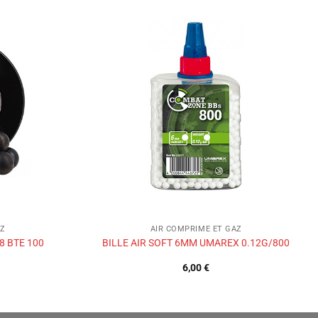
Ajouter
Ajouter
à la liste
à la liste
de
de
souhaits
souhaits
AZ
AIR COMPRIME ET GAZ
8 BTE 100
BILLE AIR SOFT 6MM UMAREX 0.12G/800
6,00
€