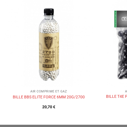
Ajouter
à la liste
de
souhaits
AIR COMPRIME ET GAZ
A
BILLE T4E
BILLE BBS ELITE FORCE 6MM 20G/2700
20,70
€