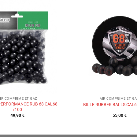
Ajouter
à la liste
de
souhaits
IR COMPRIME ET GAZ
AIR COMPRIME ET G
 PERFORMANCE RUB 68 CAL68
BILLE RUBBER BALLS CAL6
/100
49,90
€
55,00
€