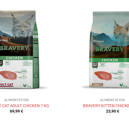
Ajouter
à la liste
de
souhaits
ALIMENTATION
ALIMENTATION
 CAT ADULT CHICKEN 7 KG
BRAVERY KITTEN CHICKE
69,99
€
23,90
€