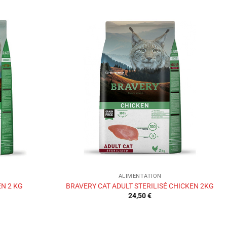
Ajouter
Ajouter
à la liste
à la liste
de
de
souhaits
souhaits
ALIMENTATION
N 2 KG
BRAVERY CAT ADULT STERILISÉ CHICKEN 2KG
24,50
€