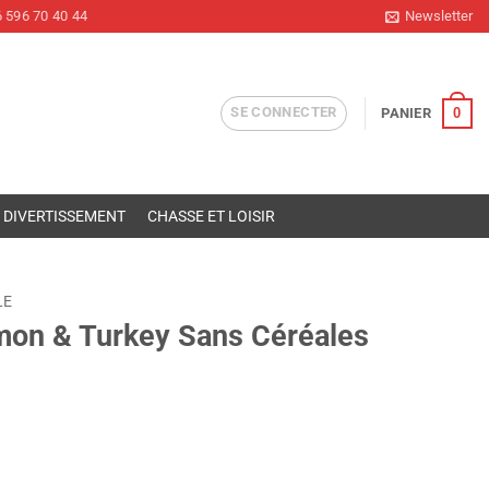
 596 70 40 44
Newsletter
SE CONNECTER
0
PANIER
DIVERTISSEMENT
CHASSE ET LOISIR
LE
on & Turkey Sans Céréales
Céréales