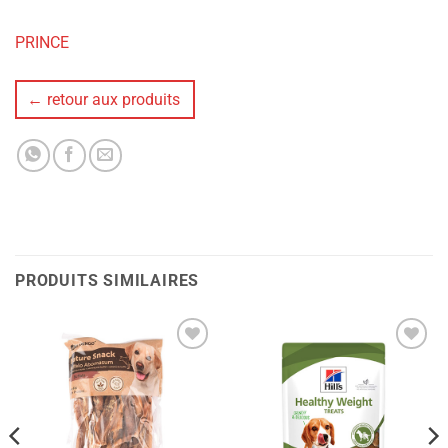
PRINCE
← retour aux produits
PRODUITS SIMILAIRES
Ajouter
Ajouter
à la liste
à la liste
de
de
souhaits
souhaits