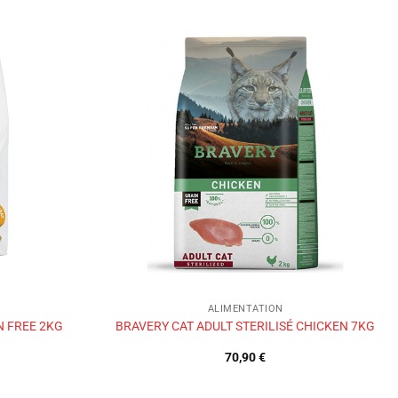
Ajouter
Ajouter
à la liste
à la liste
de
de
souhaits
souhaits
ALIMENTATION
N FREE 2KG
BRAVERY CAT ADULT STERILISÉ CHICKEN 7KG
70,90
€