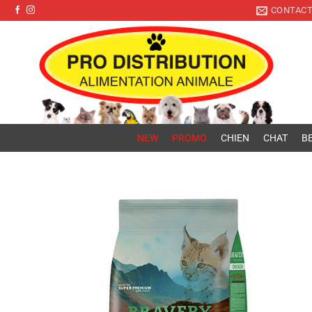
Pro Distribution
Passer
CONTAC
au
contenu
NEW
PROMO
CHIEN
CHAT
BE
Ajouter
à la liste
de
souhaits