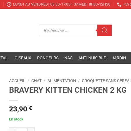
T
LUNDI AU VENDREDI 08:30-17:00 I SAMEDI 8H30-12H30
+596
Recherche
de
produits
TAIL
OISEAUX
RONGEURS
NAC
ANTI NUISIBLE
JARDIN
ACCUEIL
/
CHAT
/
ALIMENTATION
/
CROQUETTE SANS CEREA
BRAVERY KITTEN CHICKEN 2 KG
23,90
€
En stock
quantité de BRAVERY KITTEN CHICKEN 2 KG