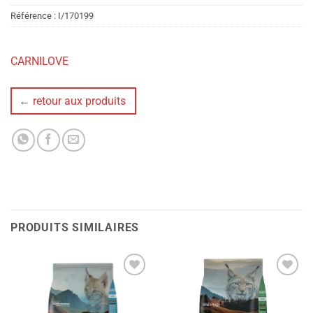
Référence :
I/170199
CARNILOVE
← retour aux produits
PRODUITS SIMILAIRES
Ajouter
Ajouter
à la liste
à la liste
de
de