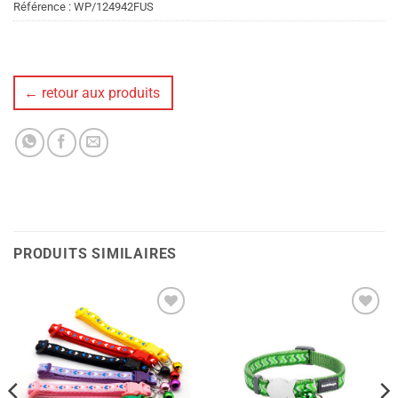
Référence :
WP/124942FUS
← retour aux produits
PRODUITS SIMILAIRES
Ajouter
Ajouter
à la liste
à la liste
de
de
souhaits
souhaits