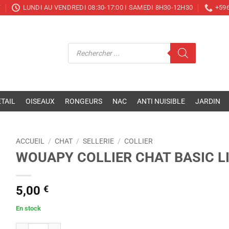
T
LUNDI AU VENDREDI 08:30-17:00 I SAMEDI 8H30-12H30
+596
Recherche
de
produits
TAIL
OISEAUX
RONGEURS
NAC
ANTI NUISIBLE
JARDIN
ACCUEIL
/
CHAT
/
SELLERIE
/
COLLIER
WOUAPY COLLIER CHAT BASIC L
5,00
€
En stock
quantité de WOUAPY COLLIER CHAT BASIC LINE BLEU