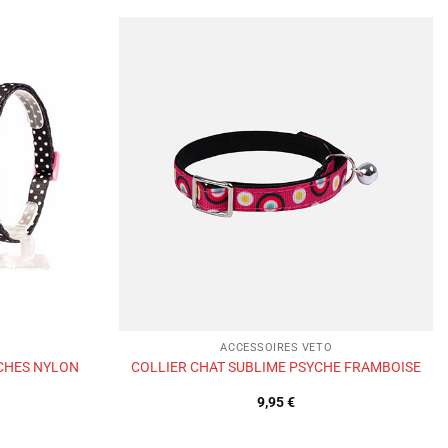
Ajouter
Ajouter
à la liste
à la liste
de
de
souhaits
souhaits
ACCESSOIRES VETO
CHES NYLON
COLLIER CHAT SUBLIME PSYCHE FRAMBOISE
9,95
€