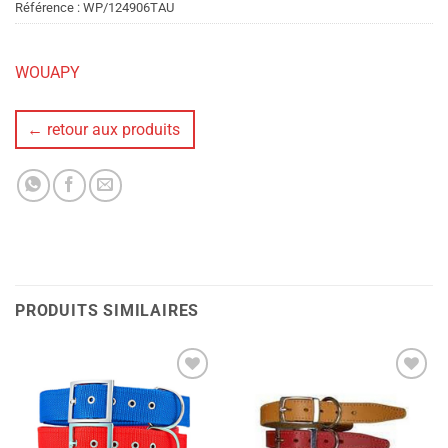
Référence :
WP/124906TAU
WOUAPY
← retour aux produits
PRODUITS SIMILAIRES
Ajouter
Ajouter
à la liste
à la liste
de
de
souhaits
souhaits