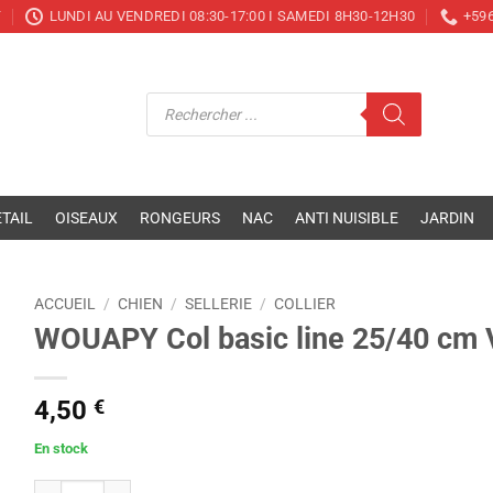
T
LUNDI AU VENDREDI 08:30-17:00 I SAMEDI 8H30-12H30
+596
Recherche
de
produits
TAIL
OISEAUX
RONGEURS
NAC
ANTI NUISIBLE
JARDIN
ACCUEIL
/
CHIEN
/
SELLERIE
/
COLLIER
WOUAPY Col basic line 25/40 cm
4,50
€
En stock
quantité de WOUAPY Col basic line 25/40 cm VERT