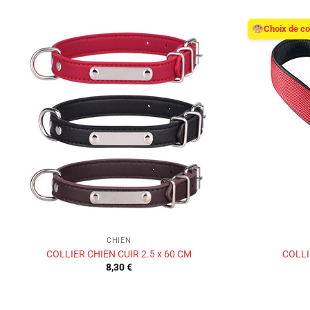
Choix de c
Ajouter
à la liste
de
souhaits
CHIEN
COLLIER CHIEN CUIR 2.5 x 60 CM
COLLI
8,30
€