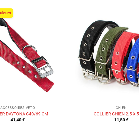
ouleurs
Ajouter
à la liste
de
souhaits
ACCESSOIRES VETO
CHIEN
ER DAYTONA C40/69 CM
COLLIER CHIEN 2.5 X 
41,40
€
11,50
€