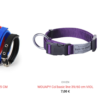
Ajouter
Ajouter
à la liste
à la liste
de
de
souhaits
souhaits
CHIEN
55 CM
WOUAPY Col basic line 39/60 cm VIOL
7,00
€