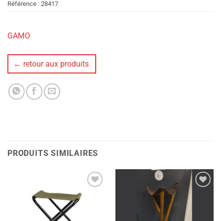
Référence :
28417
GAMO
← retour aux produits
PRODUITS SIMILAIRES
Ajouter
Ajouter
à la liste
à la liste
de
de
souhaits
souhaits