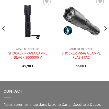
Ajouter
Ajouter
à la liste
à la liste
de
de
souhaits
souhaits
ARME DE DEFENSE
ARME DE DEFENSE
SHOCKER PRAGA LAMPE
SHOCKER PRAGA LAMPE
BLACK 3000000 V
FLASH TAC
49,90
€
56,00
€
CONTACT
Nous sommes situé dans la zone Canal Cocotte à Ducos