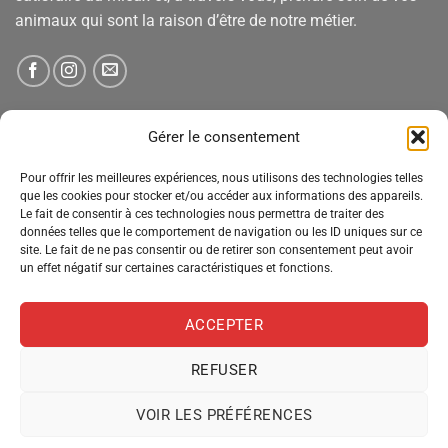
animaux qui sont la raison d’être de notre métier.
NEWSLETTER
Gérer le consentement
Pour offrir les meilleures expériences, nous utilisons des technologies telles
Tenez-vous informé des nouveautés, des offres spéciales
que les cookies pour stocker et/ou accéder aux informations des appareils.
Le fait de consentir à ces technologies nous permettra de traiter des
et des remises.
données telles que le comportement de navigation ou les ID uniques sur ce
site. Le fait de ne pas consentir ou de retirer son consentement peut avoir
un effet négatif sur certaines caractéristiques et fonctions.
ACCEPTER
REFUSER
VOIR LES PRÉFÉRENCES
MENTIONS LÉGALES
CONDITIONS GÉNÉRALES DE VENTE
POLITIQUE DE CONFIDENTIALITÉ
POLITIQUE DE COOKIES