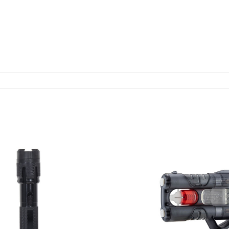
Ajouter
à la liste
de
souhaits