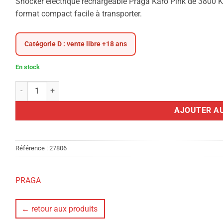
Shocker électrique rechargeable Praga Karo Pink de 3800 K
format compact facile à transporter.
Catégorie D : vente libre +18 ans
En stock
quantité de SHOCKER ELECTRIQUE PRAGA KARO PINK 3800KV 
AJOUTER AU
Référence :
27806
PRAGA
← retour aux produits