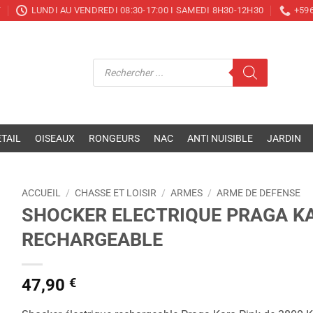
T
LUNDI AU VENDREDI 08:30-17:00 I SAMEDI 8H30-12H30
+596
Recherche
de
produits
TAIL
OISEAUX
RONGEURS
NAC
ANTI NUISIBLE
JARDIN
ACCUEIL
/
CHASSE ET LOISIR
/
ARMES
/
ARME DE DEFENSE
SHOCKER ELECTRIQUE PRAGA KA
RECHARGEABLE
47,90
€