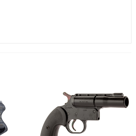
Ajouter
Ajouter
à la liste
à la liste
de
de
souhaits
souhaits