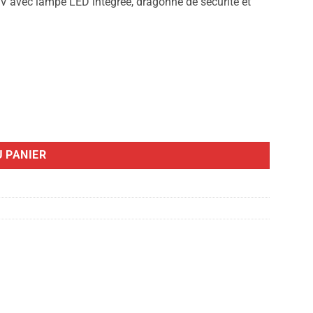
V avec lampe LED intégrée, dragonne de sécurité et
RECHARGEABLE
 PANIER