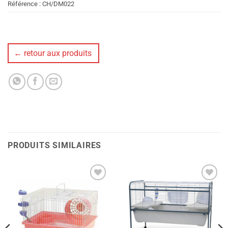
Référence :
CH/DM022
← retour aux produits
PRODUITS SIMILAIRES
Ajouter
Ajouter
à la liste
à la liste
de
de
souhaits
souhaits