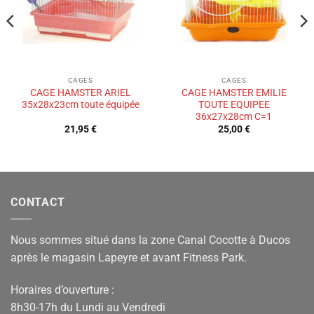
CAGES
CAGES
CAGE HAMSTER ARIEL
CAGE HAMSTER EMILIE
35x28x23cm toute équipée
TOUTE EQUIPEE
36x27x28cm C=1
21,95
€
25,00
€
CONTACT
Nous sommes situé dans la zone Canal Cocotte à Ducos
après le magasin Lapeyre et avant Fitness Park.
Horaires d’ouverture :
8h30-17h du Lundi au Vendredi