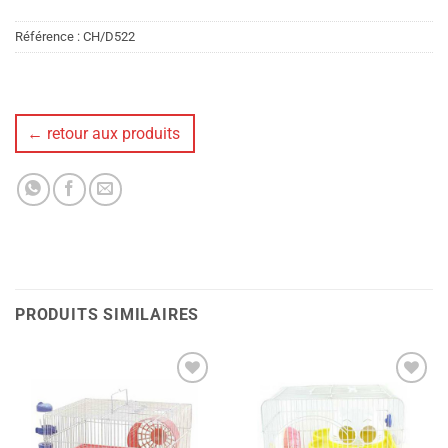
Référence :
CH/D522
← retour aux produits
PRODUITS SIMILAIRES
Ajouter
Ajouter
à la liste
à la liste
de
de
souhaits
souhaits