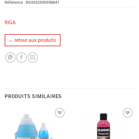
Référence :
RG3332590958841
RIGA
← retour aux produits
PRODUITS SIMILAIRES
Ajouter
Ajouter
à la liste
à la liste
de
de
souhaits
souhaits