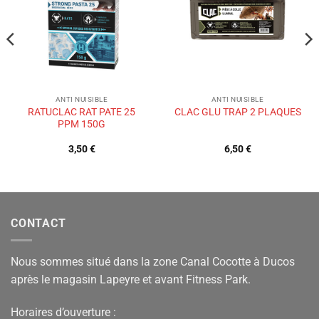
de
de
souhaits
souhaits
ANTI NUISIBLE
ANTI NUISIBLE
RATUCLAC RAT PATE 25
CLAC GLU TRAP 2 PLAQUES
PPM 150G
3,50
€
6,50
€
CONTACT
Nous sommes situé dans la zone Canal Cocotte à Ducos
après le magasin Lapeyre et avant Fitness Park.
Horaires d’ouverture :