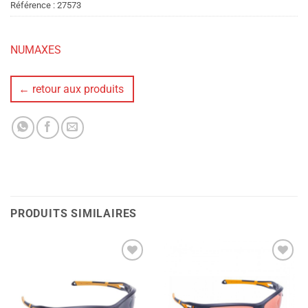
Référence :
27573
NUMAXES
← retour aux produits
PRODUITS SIMILAIRES
Ajouter
Ajouter
à la liste
à la liste
de
de
souhaits
souhaits