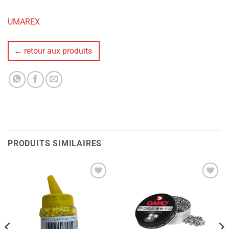
UMAREX
← retour aux produits
PRODUITS SIMILAIRES
Ajouter
Ajouter
à la liste
à la liste
de
de
souhaits
souhaits