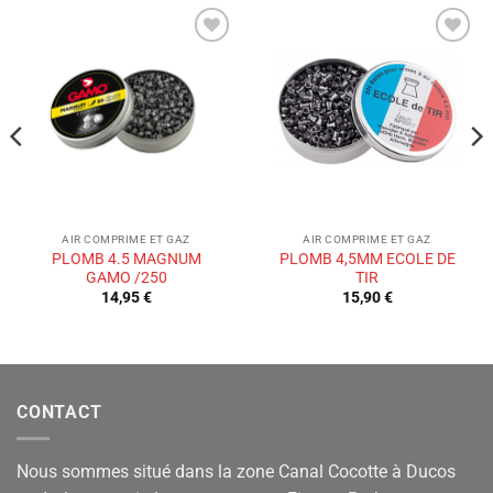
Ajouter
Ajouter
à la liste
à la liste
de
de
souhaits
souhaits
AIR COMPRIME ET GAZ
AIR COMPRIME ET GAZ
PLOMB 4.5 MAGNUM
PLOMB 4,5MM ECOLE DE
GAMO /250
TIR
14,95
€
15,90
€
CONTACT
Nous sommes situé dans la zone Canal Cocotte à Ducos