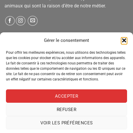
animaux qui sont la raison d’être de notre métier.
NEWSLETTER
Gérer le consentement
Pour offrir les meilleures expériences, nous utilisons des technologies telles
Tenez-vous informé des nouveautés, des offres spéciales
que les cookies pour stocker et/ou accéder aux informations des appareils.
Le fait de consentir à ces technologies nous permettra de traiter des
et des remises.
données telles que le comportement de navigation ou les ID uniques sur ce
site. Le fait de ne pas consentir ou de retirer son consentement peut avoir
un effet négatif sur certaines caractéristiques et fonctions.
ACCEPTER
REFUSER
VOIR LES PRÉFÉRENCES
MENTIONS LÉGALES
CONDITIONS GÉNÉRALES DE VENTE
POLITIQUE DE CONFIDENTIALITÉ
POLITIQUE DE COOKIES