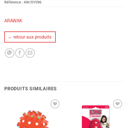
Référence :
AW/SY096
ARAWAK
← retour aux produits
PRODUITS SIMILAIRES
Ajouter
Ajouter
à la liste
à la liste
de
de
souhaits
souhaits