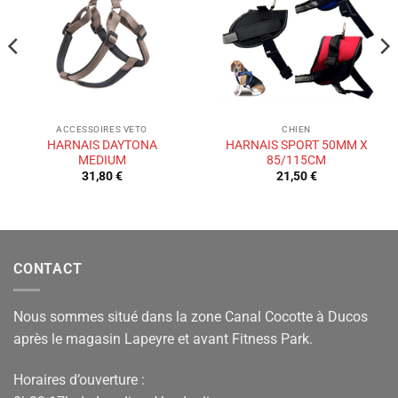
de
de
souhaits
souhaits
ACCESSOIRES VETO
CHIEN
HARNAIS DAYTONA
HARNAIS SPORT 50MM X
MEDIUM
85/115CM
31,80
€
21,50
€
CONTACT
Nous sommes situé dans la zone Canal Cocotte à Ducos
après le magasin Lapeyre et avant Fitness Park.
Horaires d’ouverture :