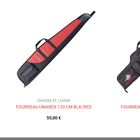
Ajouter
à la liste
de
souhaits
CHASSE ET LOISIR
FOURREAU UMAREX 120 CM BLK/RED
FOURREA
55,00
€