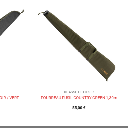
Ajouter
Ajouter
à la liste
à la liste
de
de
souhaits
souhaits
CHASSE ET LOISIR
IR / VERT
FOURREAU FUSIL COUNTRY GREEN 1,30m
55,00
€