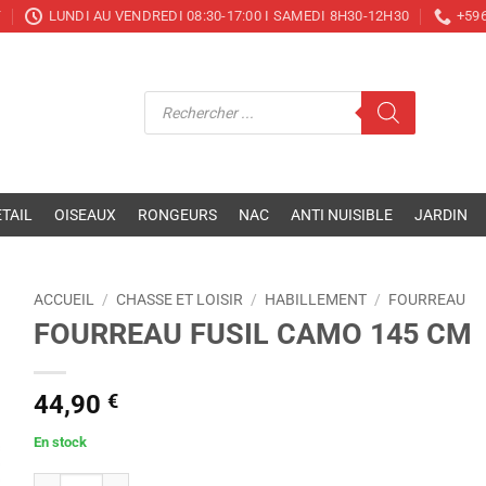
T
LUNDI AU VENDREDI 08:30-17:00 I SAMEDI 8H30-12H30
+596
Recherche
de
produits
TAIL
OISEAUX
RONGEURS
NAC
ANTI NUISIBLE
JARDIN
ACCUEIL
/
CHASSE ET LOISIR
/
HABILLEMENT
/
FOURREAU
FOURREAU FUSIL CAMO 145 CM
44,90
€
En stock
quantité de FOURREAU FUSIL CAMO 145 CM