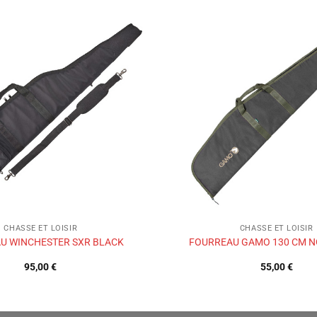
Ajouter
à la liste
de
souhaits
CHASSE ET LOISIR
CHASSE ET LOISIR
U WINCHESTER SXR BLACK
FOURREAU GAMO 130 CM NO
95,00
€
55,00
€