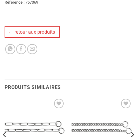
Référence :
757069
← retour aux produits
PRODUITS SIMILAIRES
Ajouter
Ajouter
à la liste
à la liste
de
de
souhaits
souhaits