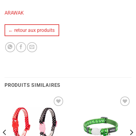
ARAWAK
← retour aux produits
PRODUITS SIMILAIRES
Ajouter
Ajouter
à la liste
à la liste
de
de
souhaits
souhaits