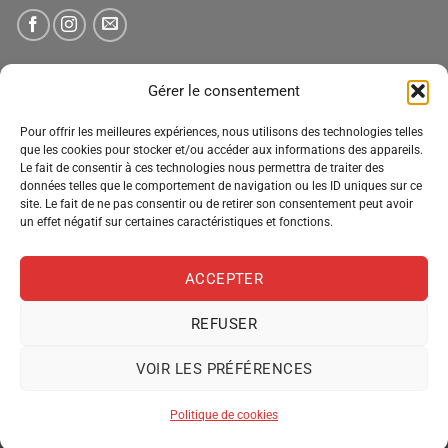
NEWSLETTER
Gérer le consentement
Pour offrir les meilleures expériences, nous utilisons des technologies telles
Tenez-vous informé des nouveautés, des offres spéciales
que les cookies pour stocker et/ou accéder aux informations des appareils.
Le fait de consentir à ces technologies nous permettra de traiter des
et des remises.
données telles que le comportement de navigation ou les ID uniques sur ce
site. Le fait de ne pas consentir ou de retirer son consentement peut avoir
un effet négatif sur certaines caractéristiques et fonctions.
ACCEPTER
REFUSER
VOIR LES PRÉFÉRENCES
MENTIONS LÉGALES
CONDITIONS GÉNÉRALES DE VENTE
POLITIQUE DE CONFIDENTIALITÉ
POLITIQUE DE COOKIES
Politique de cookies
Copyright 2026 ©
Pro Distribution