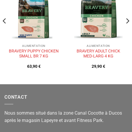
à la liste
à la liste
de
de
souhaits
souhaits
ALIMENTATION
ALIMENTATION
BRAVERY PUPPY CHICKEN
BRAVERY ADULT CHICK
SMALL BR 7 KG
MED-LARG 4 KG
63,90
€
29,90
€
CONTACT
Nous sommes situé dans la zone Canal Cocotte à Ducos
après le magasin Lapeyre et avant Fitness Park.