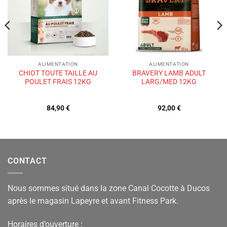
souhaits
souhaits
ALIMENTATION
ALIMENTATION
CHIOT TOUTE TAILLE AU
BRAVERY LAMB ADULT
POULET FRAIS 12KG
LARG/MED 12KG
84,90
€
92,00
€
CONTACT
Nous sommes situé dans la zone Canal Cocotte à Ducos
après le magasin Lapeyre et avant Fitness Park.
Horaires d’ouverture :