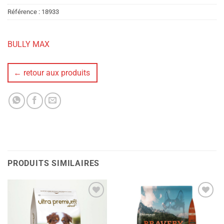
Référence :
18933
BULLY MAX
← retour aux produits
PRODUITS SIMILAIRES
Ajouter
Ajouter
à la liste
à la liste
de
de