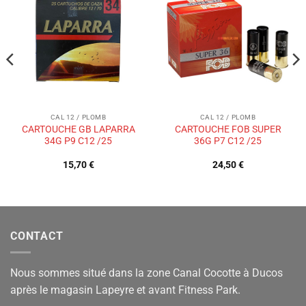
Ajouter
Ajouter
à la liste
à la liste
de
de
souhaits
souhaits
CAL 12 / PLOMB
CAL 12 / PLOMB
CARTOUCHE GB LAPARRA
CARTOUCHE FOB SUPER
34G P9 C12 /25
36G P7 C12 /25
15,70
€
24,50
€
CONTACT
Nous sommes situé dans la zone Canal Cocotte à Ducos
après le magasin Lapeyre et avant Fitness Park.