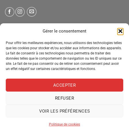
NEWSLETTER
Gérer le consentement
Pour offrir les meilleures expériences, nous utilisons des technologies telles
Tenez-vous informé des nouveautés, des offres spéciales
que les cookies pour stocker et/ou accéder aux informations des appareils.
et des remises.
Le fait de consentir à ces technologies nous permettra de traiter des
données telles que le comportement de navigation ou les ID uniques sur ce
site. Le fait de ne pas consentir ou de retirer son consentement peut avoir
un effet négatif sur certaines caractéristiques et fonctions.
ACCEPTER
REFUSER
VOIR LES PRÉFÉRENCES
MENTIONS LÉGALES
CONDITIONS GÉNÉRALES DE VENTE
POLITIQUE DE CONFIDENTIALITÉ
POLITIQUE DE COOKIES
Politique de cookies
Copyright 2026 ©
Pro Distribution