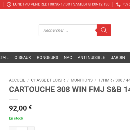
T
LUNDI AU VENDREDI 08:30-17:00 I SAMEDI 8H30-12H30
+596
Recherche
de
produits
TAIL
OISEAUX
RONGEURS
NAC
ANTI NUISIBLE
JARDIN
ACCUEIL
/
CHASSE ET LOISIR
/
MUNITIONS
/
17HMR / 308 / 4
CARTOUCHE 308 WIN FMJ S&B 1
92,00
€
En stock
quantité de CARTOUCHE 308 WIN FMJ S&B 147GR /50