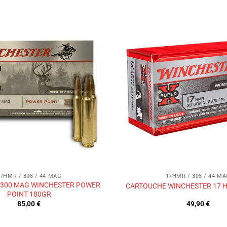
Ajouter
à la liste
de
souhaits
7HMR / 308 / 44 MAG
17HMR / 308 / 44 M
300 MAG WINCHESTER POWER
CARTOUCHE WINCHESTER 17 H
POINT 180GR
85,00
€
49,90
€