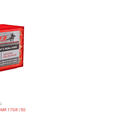
Ajouter
à la liste
de
souhaits
AG
MR 17GR /50