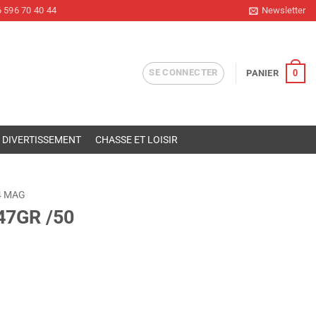
 596 70 40 44
Newsletter
SE CONNECTER
0
PANIER
DIVERTISSEMENT
CHASSE ET LOISIR
4 MAG
47GR /50