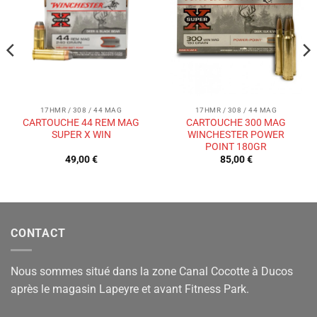
à la liste
à la liste
de
de
souhaits
souhaits
17HMR / 308 / 44 MAG
17HMR / 308 / 44 MAG
CARTOUCHE 44 REM MAG
CARTOUCHE 300 MAG
SUPER X WIN
WINCHESTER POWER
POINT 180GR
49,00
€
85,00
€
CONTACT
Nous sommes situé dans la zone Canal Cocotte à Ducos
après le magasin Lapeyre et avant Fitness Park.