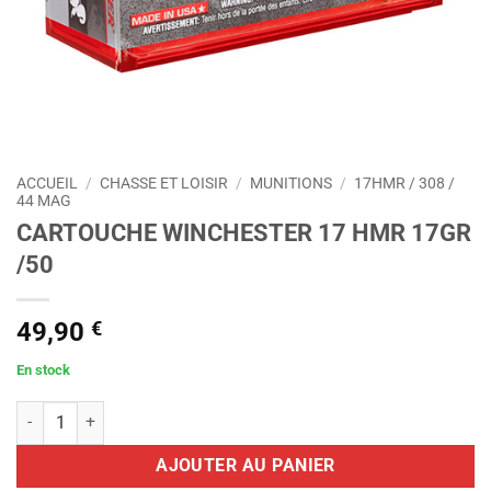
ACCUEIL
/
CHASSE ET LOISIR
/
MUNITIONS
/
17HMR / 308 /
44 MAG
CARTOUCHE WINCHESTER 17 HMR 17GR
/50
49,90
€
En stock
quantité de CARTOUCHE WINCHESTER 17 HMR 17GR /50
AJOUTER AU PANIER