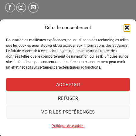
NEWSLETTER
Gérer le consentement
Pour offrir les meilleures expériences, nous utilisons des technologies telles
Tenez-vous informé des nouveautés, des offres spéciales
que les cookies pour stocker et/ou accéder aux informations des appareils.
Le fait de consentir à ces technologies nous permettra de traiter des
et des remises.
données telles que le comportement de navigation ou les ID uniques sur ce
site. Le fait de ne pas consentir ou de retirer son consentement peut avoir
un effet négatif sur certaines caractéristiques et fonctions.
ACCEPTER
REFUSER
VOIR LES PRÉFÉRENCES
MENTIONS LÉGALES
CONDITIONS GÉNÉRALES DE VENTE
POLITIQUE DE CONFIDENTIALITÉ
POLITIQUE DE COOKIES
Politique de cookies
Copyright 2026 ©
Pro Distribution