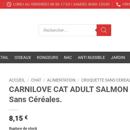
T
LUNDI AU VENDREDI 08:30-17:00 I SAMEDI 8H30-12H30
+596
Recherche
de
produits
TAIL
OISEAUX
RONGEURS
NAC
ANTI NUISIBLE
JARDIN
ACCUEIL
/
CHAT
/
ALIMENTATION
/
CROQUETTE SANS CEREA
CARNILOVE CAT ADULT SALMON 40
Sans Céréales.
8,15
€
Rupture de stock