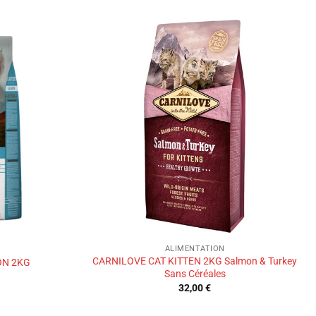
Ajouter
Ajouter
à la liste
à la liste
de
de
souhaits
souhaits
ALIMENTATION
CARNILOVE CAT KITTEN 2KG Salmon & Turkey
ON 2KG
Sans Céréales
32,00
€