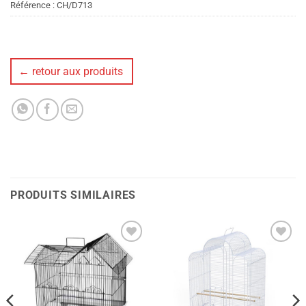
Référence :
CH/D713
← retour aux produits
PRODUITS SIMILAIRES
Ajouter
Ajouter
à la liste
à la liste
de
de
souhaits
souhaits