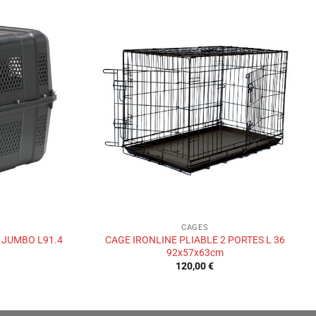
Ajouter
Ajouter
à la liste
à la liste
de
de
souhaits
souhaits
CAGES
 JUMBO L91.4
CAGE IRONLINE PLIABLE 2 PORTES L 36
92x57x63cm
120,00
€