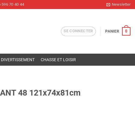
 596 70 40 44
Newsletter
SE CONNECTER
0
PANIER
DIVERTISSEMENT
CHASSE ET LOISIR
IANT 48 121x74x81cm
cm