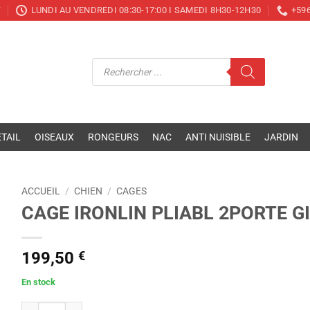
T
LUNDI AU VENDREDI 08:30-17:00 I SAMEDI 8H30-12H30
+596
Recherche
de
produits
TAIL
OISEAUX
RONGEURS
NAC
ANTI NUISIBLE
JARDIN
ACCUEIL
/
CHIEN
/
CAGES
CAGE IRONLIN PLIABL 2PORTE G
199,50
€
En stock
quantité de CAGE IRONLIN PLIABL 2PORTE GIANT 48 121x74x81