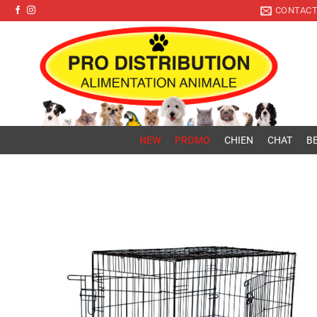
Pro Distribution
Passer
CONTAC
au
contenu
NEW
PROMO
CHIEN
CHAT
BE
Ajouter
à la liste
de
souhaits