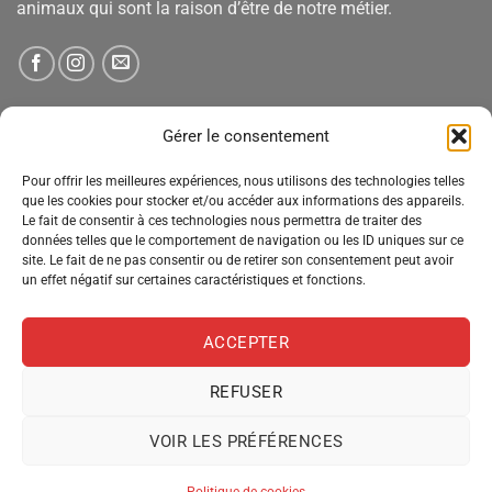
animaux qui sont la raison d’être de notre métier.
NEWSLETTER
Gérer le consentement
Pour offrir les meilleures expériences, nous utilisons des technologies telles
Tenez-vous informé des nouveautés, des offres spéciales
que les cookies pour stocker et/ou accéder aux informations des appareils.
Le fait de consentir à ces technologies nous permettra de traiter des
et des remises.
données telles que le comportement de navigation ou les ID uniques sur ce
site. Le fait de ne pas consentir ou de retirer son consentement peut avoir
un effet négatif sur certaines caractéristiques et fonctions.
ACCEPTER
REFUSER
VOIR LES PRÉFÉRENCES
MENTIONS LÉGALES
CONDITIONS GÉNÉRALES DE VENTE
POLITIQUE DE CONFIDENTIALITÉ
POLITIQUE DE COOKIES