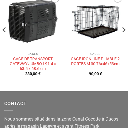
Ajouter
Ajouter
à la liste
à la liste
de
de
souhaits
souhaits
CAGES
CAGES
CAGE DE TRANSPORT
CAGE IRONLINE PLIABLE 2
GATEWAY JUMBO L91.4 x
PORTES M 30 76x46x53cm
63.5 x 68.6 cm
230,00
€
90,00
€
CONTACT
Nous sommes situé dans la zone Canal Cocotte à Ducos
après le magasin Lapeyre et avant Fitness Park.