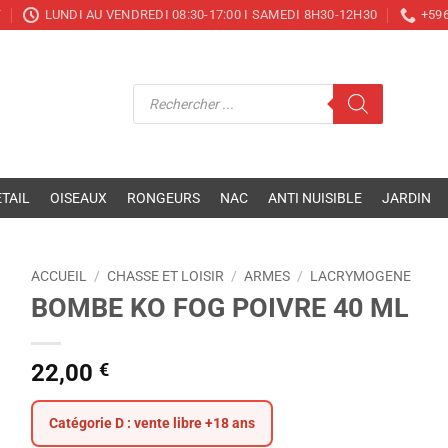
T
LUNDI AU VENDREDI 08:30-17:00 I SAMEDI 8H30-12H30
+596
Recherche
de
produits
TAIL
OISEAUX
RONGEURS
NAC
ANTI NUISIBLE
JARDIN
ACCUEIL
/
CHASSE ET LOISIR
/
ARMES
/
LACRYMOGENE
BOMBE KO FOG POIVRE 40 ML
22,00
€
Catégorie D : vente libre +18 ans