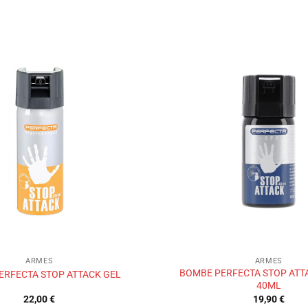
Ajouter
à la liste
de
souhaits
ARMES
ARMES
BOMBE PERFECTA STOP ATT
ERFECTA STOP ATTACK GEL
40ML
22,00
€
19,90
€