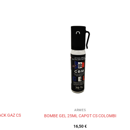
Ajouter
Ajouter
à la liste
à la liste
de
de
souhaits
souhaits
ARMES
ACK GAZ CS
BOMBE GEL 25ML CAPOT CS COLOMBI
16,50
€