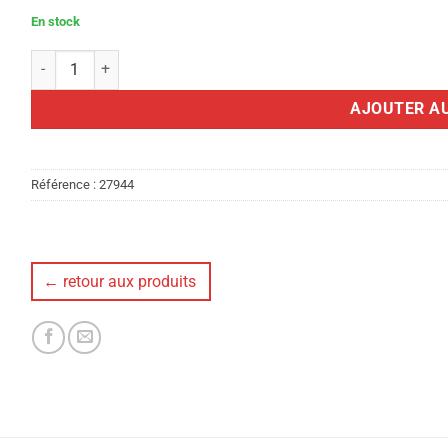
En stock
quantité de BOMBE GEL POIVRE DEFENSE CS 70% 100ML
AJOUTER AU
Référence :
27944
← retour aux produits