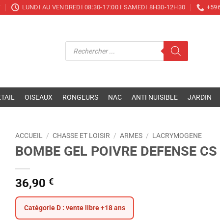
T
LUNDI AU VENDREDI 08:30-17:00 I SAMEDI 8H30-12H30
+596
Recherche
de
produits
TAIL
OISEAUX
RONGEURS
NAC
ANTI NUISIBLE
JARDIN
ACCUEIL
/
CHASSE ET LOISIR
/
ARMES
/
LACRYMOGENE
BOMBE GEL POIVRE DEFENSE CS
36,90
€
Catégorie D : vente libre +18 ans