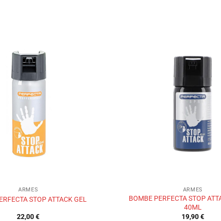
Ajouter
à la liste
de
souhaits
ARMES
ARMES
BOMBE PERFECTA STOP ATT
ERFECTA STOP ATTACK GEL
40ML
22,00
€
19,90
€