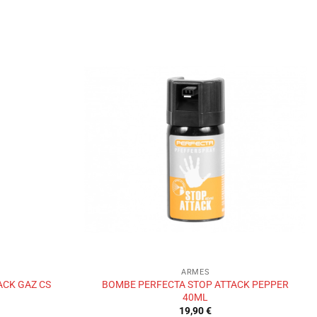
Ajouter
Ajouter
à la liste
à la liste
de
de
souhaits
souhaits
ARMES
ACK GAZ CS
BOMBE PERFECTA STOP ATTACK PEPPER
40ML
19,90
€