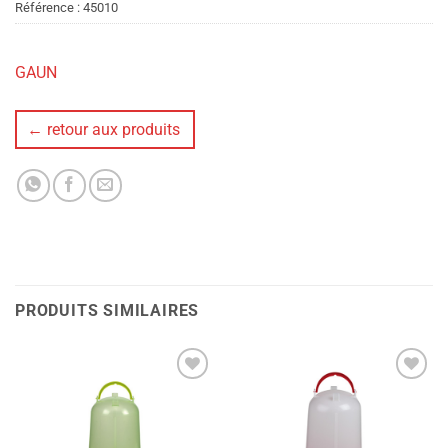
Référence :
45010
GAUN
← retour aux produits
PRODUITS SIMILAIRES
Ajouter
Ajouter
à la liste
à la liste
de
de
souhaits
souhaits