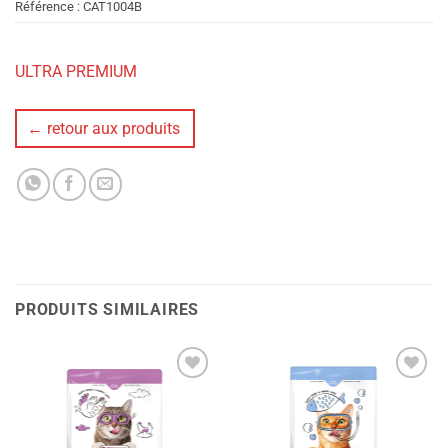
Référence :
CAT1004B
ULTRA PREMIUM
← retour aux produits
PRODUITS SIMILAIRES
Ajouter
Ajouter
à la liste
à la liste
de
de
souhaits
souhaits