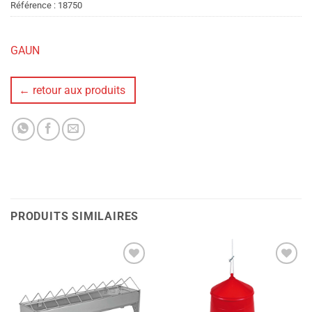
Référence :
18750
GAUN
← retour aux produits
PRODUITS SIMILAIRES
Ajouter
Ajouter
à la liste
à la liste
de
de
souhaits
souhaits