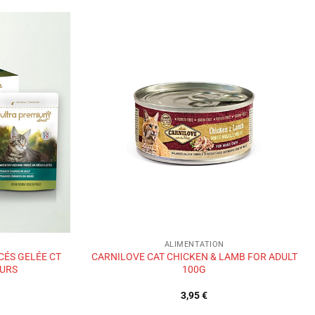
Ajouter
Ajouter
à la liste
à la liste
de
de
souhaits
souhaits
ALIMENTATION
CÉS GELÉE CT
CARNILOVE CAT CHICKEN & LAMB FOR ADULT
EURS
100G
3,95
€