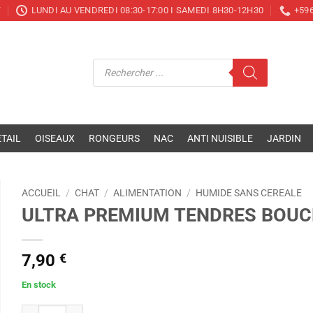
T
LUNDI AU VENDREDI 08:30-17:00 I SAMEDI 8H30-12H30
+596
Recherche
de
produits
TAIL
OISEAUX
RONGEURS
NAC
ANTI NUISIBLE
JARDIN
ACCUEIL
/
CHAT
/
ALIMENTATION
/
HUMIDE SANS CEREALE
ULTRA PREMIUM TENDRES BOUCH
7,90
€
En stock
quantité de ULTRA PREMIUM TENDRES BOUCHÉES - APAISANTE 