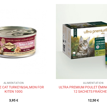
Ajouter
à la liste
de
souhaits
ALIMENTATION
ALIMENTATION
E CAT TURKEY&SALMON FOR
ULTRA PREMIUM POULET ÉMIN
KITEN 100G
12 SACHETS FRAÎCH
3,95
€
12,50
€