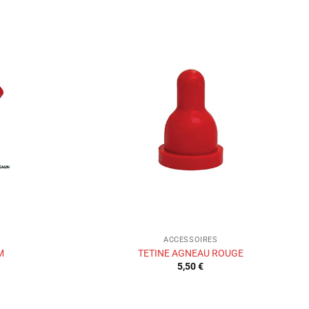
Ajouter
Ajouter
à la liste
à la liste
de
de
souhaits
souhaits
ACCESSOIRES
M
TETINE AGNEAU ROUGE
5,50
€