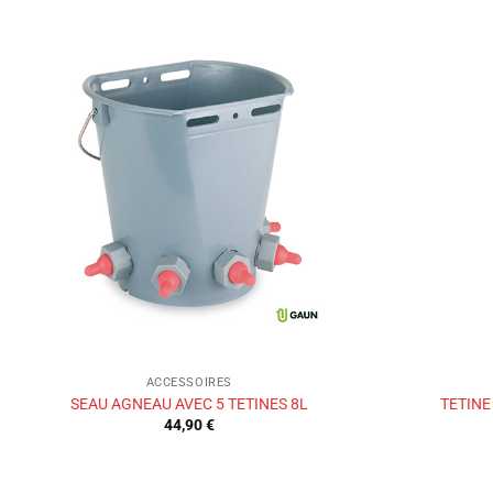
Ajouter
à la liste
de
souhaits
ACCESSOIRES
SEAU AGNEAU AVEC 5 TETINES 8L
TETIN
44,90
€