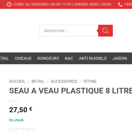
T
LUNDI AU VENDREDI 08:30-17:00 I SAMEDI 8H30-12H30
+596
Recherche
de
produits
TAIL
OISEAUX
RONGEURS
NAC
ANTI NUISIBLE
JARDIN
ACCUEIL
/
BETAIL
/
ACCESSOIRES
/
TETINE
SEAU A VEAU PLASTIQUE 8 LITR
27,50
€
En stock
quantité de SEAU A VEAU PLASTIQUE 8 LITRES