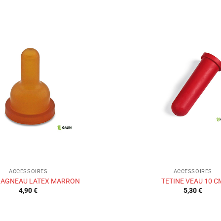
Ajouter
à la liste
de
souhaits
ACCESSOIRES
ACCESSOIRES
E AGNEAU LATEX MARRON
TETINE VEAU 10 C
4,90
€
5,30
€