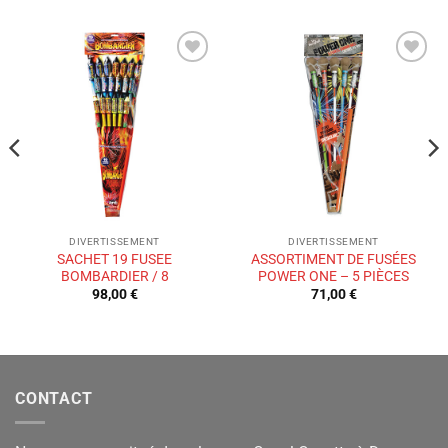
Ajouter
Ajouter
à la liste
à la liste
de
de
souhaits
souhaits
DIVERTISSEMENT
DIVERTISSEMENT
SACHET 19 FUSEE
ASSORTIMENT DE FUSÉES
BOMBARDIER / 8
POWER ONE – 5 PIÈCES
98,00
€
71,00
€
CONTACT