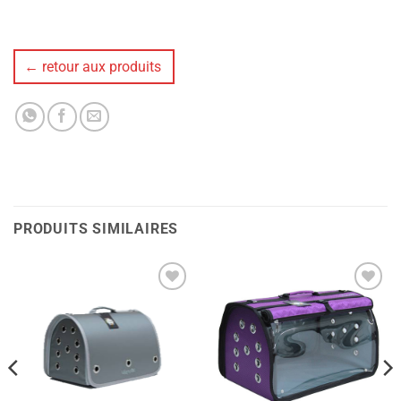
← retour aux produits
PRODUITS SIMILAIRES
Ajouter
Ajouter
à la liste
à la liste
de
de
souhaits
souhaits