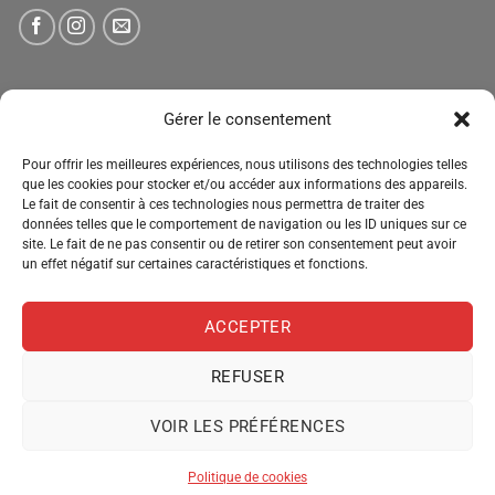
NEWSLETTER
Gérer le consentement
Tenez-vous informé des nouveautés, des offres spéciales
Pour offrir les meilleures expériences, nous utilisons des technologies telles
que les cookies pour stocker et/ou accéder aux informations des appareils.
et des remises.
Le fait de consentir à ces technologies nous permettra de traiter des
données telles que le comportement de navigation ou les ID uniques sur ce
site. Le fait de ne pas consentir ou de retirer son consentement peut avoir
un effet négatif sur certaines caractéristiques et fonctions.
ACCEPTER
REFUSER
MENTIONS LÉGALES
CONDITIONS GÉNÉRALES DE VENTE
VOIR LES PRÉFÉRENCES
POLITIQUE DE CONFIDENTIALITÉ
POLITIQUE DE COOKIES
Copyright 2026 ©
Pro Distribution
Politique de cookies