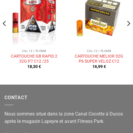
Ajouter
Ajouter
à la liste
à la liste
de
de
souhaits
souhaits
CAL 12 / PLOMB
CAL 12 / PLOMB
CARTOUCHE GB RAPID 2
CARTOUCHE MELIOR 32G
32G P7 C12 /25
P6 SUPER VELOZ C12
18,30
€
16,99
€
CONTACT
Nous sommes situé dans la zone Canal Cocotte à Ducos
après le magasin Lapeyre et avant Fitness Park.