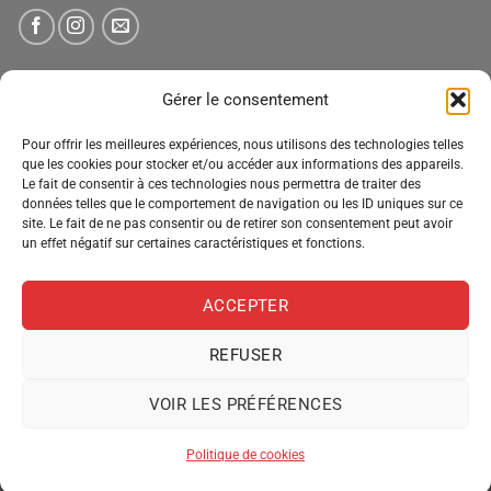
NEWSLETTER
Gérer le consentement
Pour offrir les meilleures expériences, nous utilisons des technologies telles
Tenez-vous informé des nouveautés, des offres spéciales
que les cookies pour stocker et/ou accéder aux informations des appareils.
et des remises.
Le fait de consentir à ces technologies nous permettra de traiter des
données telles que le comportement de navigation ou les ID uniques sur ce
site. Le fait de ne pas consentir ou de retirer son consentement peut avoir
un effet négatif sur certaines caractéristiques et fonctions.
ACCEPTER
REFUSER
VOIR LES PRÉFÉRENCES
MENTIONS LÉGALES
CONDITIONS GÉNÉRALES DE VENTE
POLITIQUE DE CONFIDENTIALITÉ
POLITIQUE DE COOKIES
Politique de cookies
Copyright 2026 ©
Pro Distribution