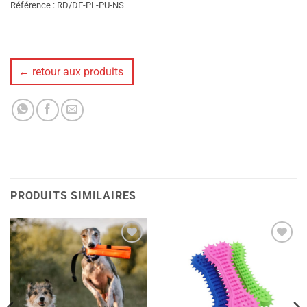
Référence :
RD/DF-PL-PU-NS
← retour aux produits
PRODUITS SIMILAIRES
Ajouter
Ajouter
à la liste
à la liste
de
de
souhaits
souhaits